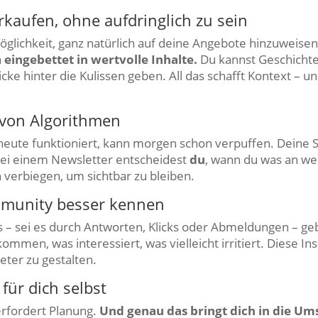
erkaufen, ohne aufdringlich zu sein
Möglichkeit, ganz natürlich auf deine Angebote hinzuweisen.
n
eingebettet in wertvolle Inhalte.
Du kannst Geschichte
ke hinter die Kulissen geben. All das schafft Kontext – u
 von Algorithmen
s heute funktioniert, kann morgen schon verpuffen. Deine 
Bei einem Newsletter entscheidest
du
, wann du was an we
 verbiegen, um sichtbar zu bleiben.
mmunity besser kennen
s – sei es durch Antworten, Klicks oder Abmeldungen – ge
men, was interessiert, was vielleicht irritiert. Diese Insi
eter zu gestalten.
 für dich selbst
erfordert Planung.
Und genau das bringt dich in die Um