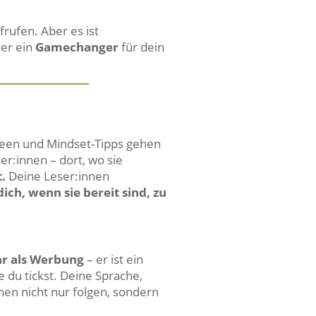
frufen. Aber es ist
ter ein
Gamechanger
für dein
deen und Mindset-Tipps gehen
er:innen – dort, wo sie
.
Deine Leser:innen
dich, wenn sie bereit sind, zu
hr als Werbung
– er ist ein
e du tickst. Deine Sprache,
en nicht nur folgen, sondern