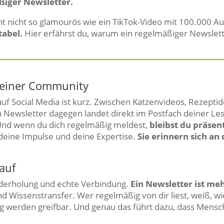
ßiger Newsletter.
icht nicht so glamourös wie ein TikTok-Video mit 100.000 Au
tabel.
Hier erfährst du, warum ein regelmäßiger Newslet
 deiner Community
f Social Media ist kurz. Zwischen Katzenvideos, Rezepti
in Newsletter dagegen landet direkt im Postfach deiner Les
 Und wenn du dich regelmäßig meldest,
bleibst du präsent
 deine Impulse und deine Expertise.
Sie erinnern sich an 
auf
derholung und echte Verbindung.
Ein Newsletter ist me
nd Wissenstransfer. Wer regelmäßig von dir liest, weiß, wi
 werden greifbar. Und genau das führt dazu, dass Mensch